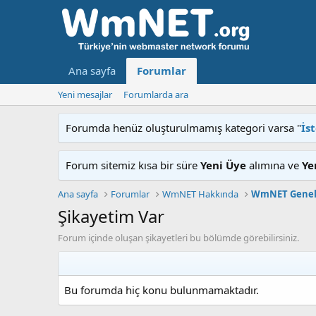
Ana sayfa
Forumlar
Yeni mesajlar
Forumlarda ara
Forumda henüz oluşturulmamış kategori varsa "
İs
Forum sitemiz kısa bir süre
Yeni Üye
alımına ve
Ye
Ana sayfa
Forumlar
WmNET Hakkında
WmNET Gene
Şikayetim Var
Forum içinde oluşan şikayetleri bu bölümde görebilirsiniz.
Bu forumda hiç konu bulunmamaktadır.